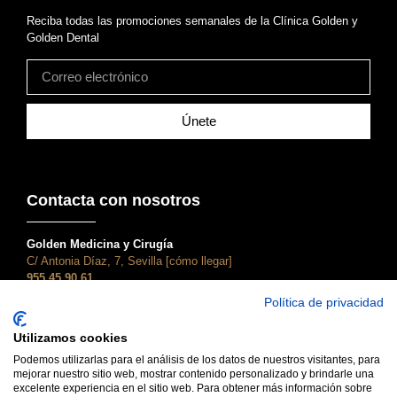
Reciba todas las promociones semanales de la Clínica Golden y
Golden Dental
Únete
Contacta con nosotros
Golden Medicina y Cirugía
C/ Antonia Díaz, 7, Sevilla [cómo llegar]
955 45 90 61
atencionalcliente@clinicagolden.com
Política de privacidad
Golden Dental
Utilizamos cookies
C/ Adriano, 28, Sevilla [cómo llegar]
955 45 90 61
Podemos utilizarlas para el análisis de los datos de nuestros visitantes, para
dental@clinicagolden.com
mejorar nuestro sitio web, mostrar contenido personalizado y brindarle una
excelente experiencia en el sitio web. Para obtener más información sobre