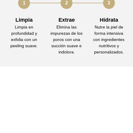
1
2
3
Limpia
Extrae
Hidrata
Limpia en
Elimina las
Nutre la piel de
profundidad y
impurezas de los
forma intensiva
exfolia con un
poros con una
con ingredientes
peeling suave.
succión suave e
nutritivos y
indolora.
personalizados.
Solicita más
información
Primera cita
gratis